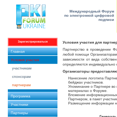
Международный Форум
по электронной цифровой
подписи
Зарегистрироваться
Условия участия для партн
Партнерство в проведении Ф
Главная
любой помощи Организаторам 
зависимости от вида собствен
Условия участия
определяются индивидуально 
участникам
Организаторы предоставляю
спонсорам
Нанесение логотипа Партне
бейджах участников.
партнерам
Упоминание о Партнере во 
материалах о Форуме.
Вложение информационных 
Программа
Партнером, в пакет участни
Размещение информации на
Участники
Партнеры
Генераль