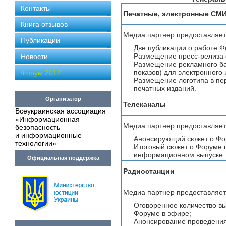
Контакты
Печатные, электронные СМ
Книга отзывов
Медиа партнер предоставляет
Публикации
Две публикации о работе Ф
Размещение пресс-релиза 
Новости
Размещение рекламного б
показов) для электронного 
Форум 2012
Размещение логотипа в пе
печатных изданий.
Организатор
Телеканалы
Всеукраинская ассоциация
«Информационная
Медиа партнер предоставляет
безопасность
и информационные
Анонсирующий сюжет о Фо
технологии»
Итоговый сюжет о Форуме 
информационном выпуске.
Официальная поддержка
Радиостанции
Медиа партнер предоставляет
Оговоренное количество вы
Форуме в эфире;
Анонсирование проведени