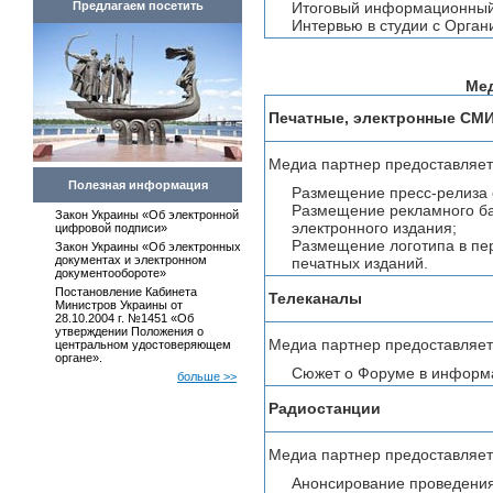
Предлагаем посетить
Итоговый информационный 
Интервью в студии с Орга
Ме
Печатные, электронные СМ
Медиа партнер предоставляет
Полезная информация
Размещение пресс-релиза 
Размещение рекламного ба
Закон Украины «Об электронной
электронного издания;
цифровой подписи»
Размещение логотипа в пе
Закон Украины «Об электронных
документах и электронном
печатных изданий.
документообороте»
Постановление Кабинета
Телеканалы
Министров Украины от
28.10.2004 г. №1451 «Об
утверждении Положения о
Медиа партнер предоставляет
центральном удостоверяющем
органе».
Сюжет о Форуме в информ
больше >>
Радиостанции
Медиа партнер предоставляет
Анонсирование проведени